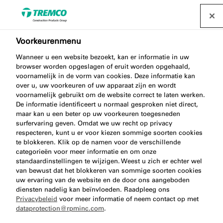
Voorkeurenmenu
Nullifire brandwerende
Wanneer u een website bezoekt, kan er informatie in uw
producten
browser worden opgeslagen of eruit worden opgehaald,
voornamelijk in de vorm van cookies. Deze informatie kan
over u, uw voorkeuren of uw apparaat zijn en wordt
voornamelijk gebruikt om de website correct te laten werken.
De informatie identificeert u normaal gesproken niet direct,
illbruck is net als zustermerk Nullifire een
maar kan u een beter op uw voorkeuren toegesneden
surfervaring geven. Omdat we uw recht op privacy
productmerk van Tremco CPG Europe. Lees hoe de
respecteren, kunt u er voor kiezen sommige soorten cookies
brandwerende afdichtingen van Nullifire oplossing
te blokkeren. Klik op de namen voor de verschillende
kunnen bieden.
categorieën voor meer informatie en om onze
standaardinstellingen te wijzigen. Weest u zich er echter wel
van bewust dat het blokkeren van sommige soorten cookies
uw ervaring van de website en de door ons aangeboden
diensten nadelig kan beïnvloeden. Raadpleeg ons
Privacybeleid
voor meer informatie of neem contact op met
dataprotection@rpminc.com
.