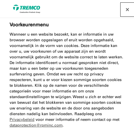
Voorkeurenmenu
De gevaarsymbolen voor
Wanneer u een website bezoekt, kan er informatie in uw
browser worden opgeslagen of eruit worden opgehaald,
voornamelijk in de vorm van cookies. Deze informatie kan
chemische producten
over u, uw voorkeuren of uw apparaat zijn en wordt
voornamelijk gebruikt om de website correct te laten werken.
kennen
De informatie identificeert u normaal gesproken niet direct,
maar kan u een beter op uw voorkeuren toegesneden
surfervaring geven. Omdat we uw recht op privacy
respecteren, kunt u er voor kiezen sommige soorten cookies
te blokkeren. Klik op de namen voor de verschillende
categorieën voor meer informatie en om onze
illbruck / 13 november 2023
standaardinstellingen te wijzigen. Weest u zich er echter wel
van bewust dat het blokkeren van sommige soorten cookies
uw ervaring van de website en de door ons aangeboden
diensten nadelig kan beïnvloeden. Raadpleeg ons
Privacybeleid
voor meer informatie of neem contact op met
dataprotection@rpminc.com
.