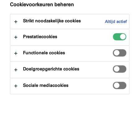
Cookievoorkeuren beheren
Strikt noodzakelijke cookies
Altijd actief
Prestatiecookies
Functionele cookies
Doelgroepgerichte cookies
Wat is het CLP-reglement CLP
Sociale mediacookies
Classification, Labelling,
Packaging?
Het CLP-reglement is het reglement (CE) nr. 1272/2008
van het Europees Parlement betreffende de
indeling
,
etikettering
en
verpakking
van
chemische