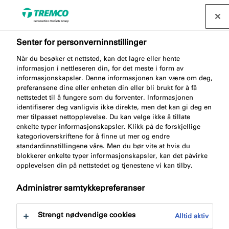
Senter for personverninnstillinger
OS200 ROOF AND
Når du besøker et nettsted, kan det lagre eller hente
informasjon i nettleseren din, for det meste i form av
GROUND FIBER
informasjonskapsler. Denne informasjonen kan være om deg,
preferansene dine eller enheten din eller bli brukt for å få
nettstedet til å fungere som du forventer. Informasjonen
REINFORCED SEALANT
identifiserer deg vanligvis ikke direkte, men det kan gi deg en
mer tilpasset nettopplevelse. Du kan velge ikke å tillate
enkelte typer informasjonskapsler. Klikk på de forskjellige
kategorioverskriftene for å finne ut mer og endre
standardinnstillingene våre. Men du bør vite at hvis du
Tak- & Grunnfug Fiberarmert
blokkerer enkelte typer informasjonskapsler, kan det påvirke
opplevelsen din på nettstedet og tjenestene vi kan tilby.
Administrer samtykkepreferanser
Strengt nødvendige cookies
Alltid aktiv
Gå til:
Om
Fordeler med produktet
Dokument