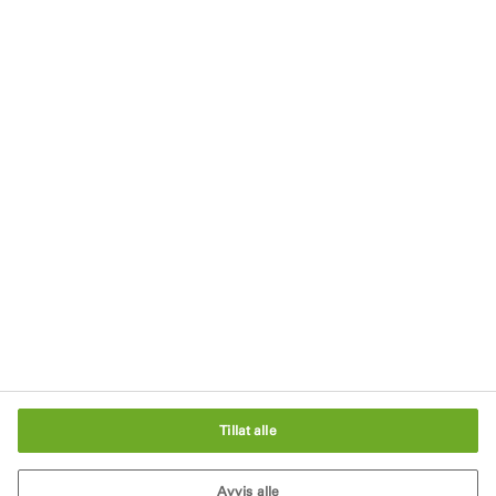
Kontakt
Hold deg oppdatert
Meld deg på vårt nyhetsbrev
Personvern
Avtrykk
Salgs- og leveringsbetingelser
Vilkår og retningslinjer
Informasjonskapselinnstillinger
Tillat alle
Avvis alle