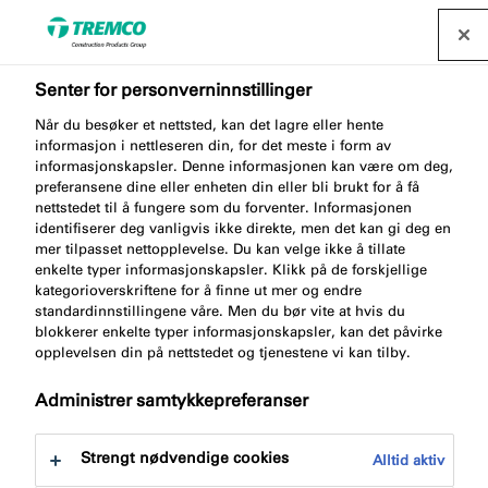
Senter for personverninnstillinger
Når du besøker et nettsted, kan det lagre eller hente
AB007 ILLBRUCK TAPE
informasjon i nettleseren din, for det meste i form av
informasjonskapsler. Denne informasjonen kan være om deg,
ROLL CLIPS
preferansene dine eller enheten din eller bli brukt for å få
nettstedet til å fungere som du forventer. Informasjonen
identifiserer deg vanligvis ikke direkte, men det kan gi deg en
mer tilpasset nettopplevelse. Du kan velge ikke å tillate
enkelte typer informasjonskapsler. Klikk på de forskjellige
Klemme fugbånd
kategorioverskriftene for å finne ut mer og endre
standardinnstillingene våre. Men du bør vite at hvis du
blokkerer enkelte typer informasjonskapsler, kan det påvirke
opplevelsen din på nettstedet og tjenestene vi kan tilby.
Administrer samtykkepreferanser
Strengt nødvendige cookies
Alltid aktiv
Gå til:
Om
Fordeler med produktet
Dokument