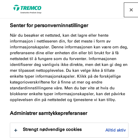
Senter for personverninnstillinger
Når du besøker et nettsted, kan det lagre eller hente
informasjon i nettleseren din, for det meste i form av
AA700 DOUBLE NOZZLE
informasjonskapsler. Denne informasjonen kan være om deg,
preferansene dine eller enheten din eller bli brukt for å få
nettstedet til å fungere som du forventer. Informasjonen
identifiserer deg vanligvis ikke direkte, men det kan gi deg en
mer tilpasset nettopplevelse. Du kan velge ikke å tillate
Munnstykke til skumpistol PU700
enkelte typer informasjonskapsler. Klikk på de forskjellige
kategorioverskriftene for å finne ut mer og endre
standardinnstillingene våre. Men du bør vite at hvis du
blokkerer enkelte typer informasjonskapsler, kan det påvirke
opplevelsen din på nettstedet og tjenestene vi kan tilby.
Administrer samtykkepreferanser
Strengt nødvendige cookies
Alltid aktiv
Gå til:
Om
Fordeler med produktet
Dokument