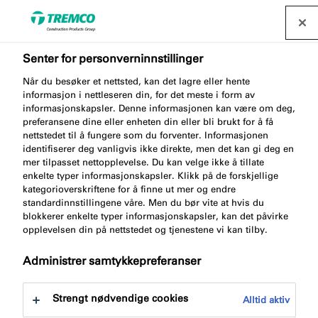
Senter for personverninnstillinger
Når du besøker et nettsted, kan det lagre eller hente
AA301 TOOLING AGENT
informasjon i nettleseren din, for det meste i form av
informasjonskapsler. Denne informasjonen kan være om deg,
SPRAY
preferansene dine eller enheten din eller bli brukt for å få
nettstedet til å fungere som du forventer. Informasjonen
identifiserer deg vanligvis ikke direkte, men det kan gi deg en
mer tilpasset nettopplevelse. Du kan velge ikke å tillate
enkelte typer informasjonskapsler. Klikk på de forskjellige
Glattemiddel
kategorioverskriftene for å finne ut mer og endre
standardinnstillingene våre. Men du bør vite at hvis du
blokkerer enkelte typer informasjonskapsler, kan det påvirke
opplevelsen din på nettstedet og tjenestene vi kan tilby.
Administrer samtykkepreferanser
Strengt nødvendige cookies
Alltid aktiv
Gå til:
Om
Fordeler med produktet
Dokument