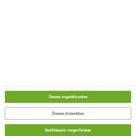
Viszonteladóink
Impresszum
Adatvédelmi nyilatkozat
Használati feltételek
Süti szabályzat
Sütik beállítása
Összes engedélyezése
Összes elutasítása
Beállításaim megerősítése