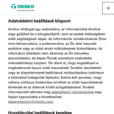
Forgalmazó keresése
Adatvédelmi beállítások központ
Amikor ellátogat egy weboldalra, az információkat tárolhat
vagy gyűjthet be a böngészőjéről, amit az esetek többségében
AA925 JETFLOW 600
sütik segítségével végez. Az információk vonatkozhatnak Önre
mint felhasználóra, a preferenciáira, az Ön által használt
eszközre vagy az oldal elvárt működésének biztosítására. Az
információ általában nem alkalmas az Ön közvetlen
azonosítására, de képes Önnek személyre szabottabb
Jetflow 600 Combi - Versatile
internetélményt nyújtani. Ön dönti el, hogy engedélyezi-e
meghatározott típusú sütik használatát. További részletekért
vagy az alapértelmezett beállítások módosításához kattintson
a különböző kategóriák fejlécére. Tudnia kell azonban, hogy
néhány sütitípus blokkolása érintheti az oldal használatának
élményét és az általunk kínált szolgáltatásokat. További
információért tekintse meg
adatvédelmi irányelveinket
vagy
lépjen kapcsolatba a következővel:
dataprotection@rpminc.com
.
Körülbelül
A termék előnyei
Ugrás a
Hozzájárulási beállítások kezelése