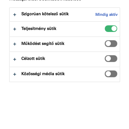
következőre:
Letöltések
Szigorúan kötelező sütik
Mindig aktív
Teljesítmény sütik
Működést segítő sütik
Termékkereső
Célzott sütik
Terméktípusok
Közösségi média sütik
Kiválaszt
0
Alkalmazások
Kiválaszt
0