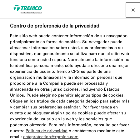
Centro de preferencia de la privacidad
Este sitio web puede contener información de su navegador,
principalmente en forma de cookies. Su navegador puede
OT015 EPDM ADHESIVE
almacenar información sobre usted, sus preferencias o su
dispositivo, que generalmente se utiliza para que el sitio web
funcione como usted espera. Normalmente la información no
le identifica personalmente, sólo ayuda a ofrecerle una mejor
experiencia de usuario. Tremco CPG es parte de una
Cola para membranas EPDM
organización multinacional y la información personal que
proporcione a la Compañía puede ser procesada y
almacenada en otras jurisdicciones, incluyendo Estados
Unidos. Puede elegir no permitir algunos tipos de cookies.
Clique en los títulos de cada categoría debajo para saber más
y cambiar sus preferencias estándar. Por favor tenga en
cuenta que bloquear algún tipo de cookies puede afectar su
experiencia de usuario en la web y los servicios que
podemos ofrecerle. Para más información, consulte por favor
nuestra
Política de privacidad
o contáctenos mediante este
Acerca de
Beneficios del producto
Saltar
email:
dataprotection@rpminc.com
.