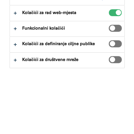
Kolačići za rad web-mjesta
Funkcionalni kolačići
Pronalazač proizvoda
Kolačići za definiranje ciljne publike
Kolačići za društvene mreže
Vrste proizvoda
Odabirati
0
Prijave
Odabirati
0
Koncepti