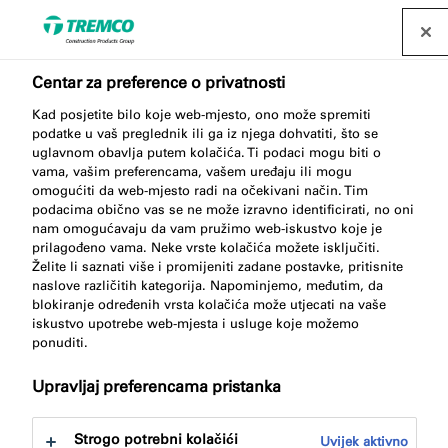
Pronađite distributera
Centar za preference o privatnosti
Kad posjetite bilo koje web-mjesto, ono može spremiti
podatke u vaš preglednik ili ga iz njega dohvatiti, što se
OT015 EPDM ADHESIVE
uglavnom obavlja putem kolačića. Ti podaci mogu biti o
vama, vašim preferencama, vašem uređaju ili mogu
omogućiti da web-mjesto radi na očekivani način. Tim
podacima obično vas se ne može izravno identificirati, no oni
nam omogućavaju da vam pružimo web-iskustvo koje je
High Tack EPDM and Membrane Adhesive
prilagođeno vama. Neke vrste kolačića možete isključiti.
Želite li saznati više i promijeniti zadane postavke, pritisnite
naslove različitih kategorija. Napominjemo, međutim, da
blokiranje određenih vrsta kolačića može utjecati na vaše
iskustvo upotrebe web-mjesta i usluge koje možemo
ponuditi.
Upravljaj preferencama pristanka
Skoči na:
O
Prednosti proizvoda
Preuzimanja
Strogo potrebni kolačići
Uvijek aktivno