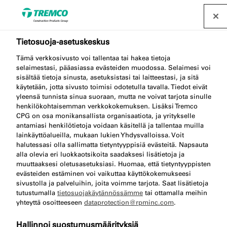
Tietosuoja-asetuskeskus
Tämä verkkosivusto voi tallentaa tai hakea tietoja
selaimestasi, pääasiassa evästeiden muodossa. Selaimesi voi
OT015 EPDM-liima
sisältää tietoja sinusta, asetuksistasi tai laitteestasi, ja sitä
käytetään, jotta sivusto toimisi odotetulla tavalla. Tiedot eivät
yleensä tunnista sinua suoraan, mutta ne voivat tarjota sinulle
henkilökohtaisemman verkkokokemuksen. Lisäksi Tremco
CPG on osa monikansallista organisaatiota, ja yritykselle
EPDM-liima
antamiasi henkilötietoja voidaan käsitellä ja tallentaa muilla
lainkäyttöalueilla, mukaan lukien Yhdysvalloissa. Voit
halutessasi olla sallimatta tietyntyyppisiä evästeitä. Napsauta
alla olevia eri luokkaotsikoita saadaksesi lisätietoja ja
muuttaaksesi oletusasetuksiasi. Huomaa, että tietyntyyppisten
evästeiden estäminen voi vaikuttaa käyttökokemukseesi
sivustolla ja palveluihin, joita voimme tarjota. Saat lisätietoja
tutustumalla
tietosuojakäytännössämme
tai ottamalla meihin
yhteyttä osoitteeseen
dataprotection@rpminc.com
.
Siirry kohtaan:
Lisätietoa
Lataukset
Hallinnoi suostumusmäärityksiä