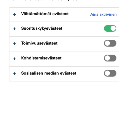
Välttämättömät evästeet
Aina aktiivinen
Suorituskykyevästeet
Tuotehaku
Toimivuusevästeet
Kohdistamisevästeet
Tyhjennä suodattimet
Sosiaalisen median evästeet
Etsi
Ota yhteyttä