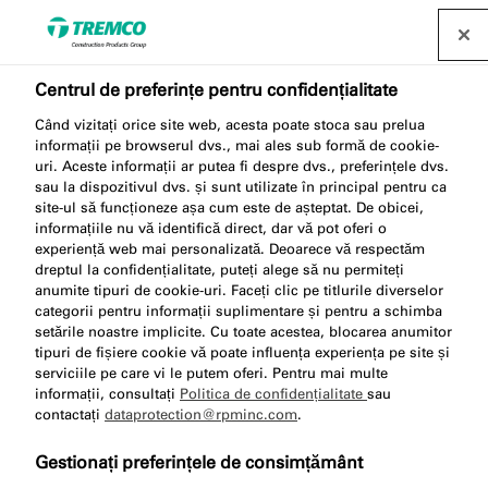
Găsește un distribuitor
Centrul de preferințe pentru confidențialitate
Când vizitați orice site web, acesta poate stoca sau prelua
informații pe browserul dvs., mai ales sub formă de cookie-
TN133 PE BACKING CORD
uri. Aceste informații ar putea fi despre dvs., preferințele dvs.
sau la dispozitivul dvs. și sunt utilizate în principal pentru ca
site-ul să funcționeze așa cum este de așteptat. De obicei,
informațiile nu vă identifică direct, dar vă pot oferi o
experiență web mai personalizată. Deoarece vă respectăm
Cordon PE / fund de rost
dreptul la confidențialitate, puteți alege să nu permiteți
anumite tipuri de cookie-uri. Faceți clic pe titlurile diverselor
categorii pentru informații suplimentare și pentru a schimba
setările noastre implicite. Cu toate acestea, blocarea anumitor
tipuri de fișiere cookie vă poate influența experiența pe site și
serviciile pe care vi le putem oferi. Pentru mai multe
informații, consultați
Politica de confidențialitate
sau
contactați
dataprotection@rpminc.com
.
Gestionați preferințele de consimțământ
Despre
Avantajele produsului
Certificări
Sari