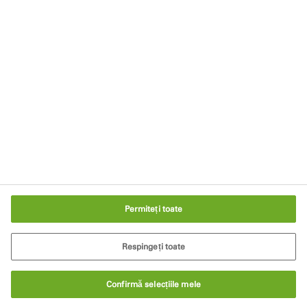
Download Centre
Parteneri de distribuție
Imprint
Notificare privind confidențialitatea
Condiții de utilizare a site-ului web
Setări cookie-uri
Permiteți toate
Respingeți toate
Confirmă selecțiile mele