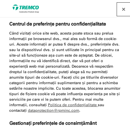
Găsește un distribuitor
Centrul de preferințe pentru confidențialitate
Când vizitați orice site web, acesta poate stoca sau prelua
SP025 MEMBRANE
informații pe browserul dvs., mai ales sub formă de cookie-
uri. Aceste informații ar putea fi despre dvs., preferințele dvs.
ADHESIVE
sau la dispozitivul dvs. și sunt utilizate în principal pentru ca
site-ul să funcționeze așa cum este de așteptat. De obicei,
informațiile nu vă identifică direct, dar vă pot oferi o
experiență web mai personalizată. Deoarece vă respectăm
dreptul la confidențialitate, puteți alege să nu permiteți
Membrană adezivă
anumite tipuri de cookie-uri. Faceți clic pe titlurile diverselor
categorii pentru informații suplimentare și pentru a schimba
setările noastre implicite. Cu toate acestea, blocarea anumitor
tipuri de fișiere cookie vă poate influența experiența pe site și
serviciile pe care vi le putem oferi. Pentru mai multe
informații, consultați
Politica de confidențialitate
sau
contactați
dataprotection@rpminc.com
.
Gestionați preferințele de consimțământ
Despre
Avantajele produsului
Certificări
Sari