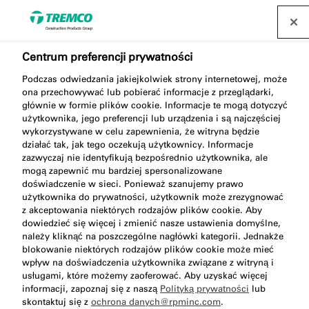
Centrum preferencji prywatności
Bezpieczna przyszłość
Podczas odwiedzania jakiejkolwiek strony internetowej, może
ona przechowywać lub pobierać informacje z przeglądarki,
głównie w formie plików cookie. Informacje te mogą dotyczyć
produktów
użytkownika, jego preferencji lub urządzenia i są najczęściej
wykorzystywane w celu zapewnienia, że witryna będzie
poliuretanowych
działać tak, jak tego oczekują użytkownicy. Informacje
zazwyczaj nie identyfikują bezpośrednio użytkownika, ale
mogą zapewnić mu bardziej spersonalizowane
doświadczenie w sieci. Ponieważ szanujemy prawo
użytkownika do prywatności, użytkownik może zrezygnować
z akceptowania niektórych rodzajów plików cookie. Aby
illbruck / 18 listopada 2024
dowiedzieć się więcej i zmienić nasze ustawienia domyślne,
należy kliknąć na poszczególne nagłówki kategorii. Jednakże
blokowanie niektórych rodzajów plików cookie może mieć
wpływ na doświadczenia użytkownika związane z witryną i
usługami, które możemy zaoferować. Aby uzyskać więcej
informacji, zapoznaj się z naszą
Polityką prywatności
lub
skontaktuj się z
ochrona danych@rpminc.com
.