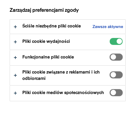
Zarządzaj preferencjami zgody
Ściśle niezbędne pliki cookie
Zawsze aktywne
Pliki cookie wydajności
Funkcjonalne pliki cookie
Pliki cookie związane z reklamami i ich
odbiorcami
Pliki cookie mediów społecznościowych
W ostatnich latach okna przeszły ogromny rozwój
technologiczny, a wraz z nim złącze okienne stało się
bardziej istotne jako wrażliwy obszar przejściowy. W
końcu, po co najlepsze okno, jeśli ucieka przez nie
ciepło lub wnika wilgoć?