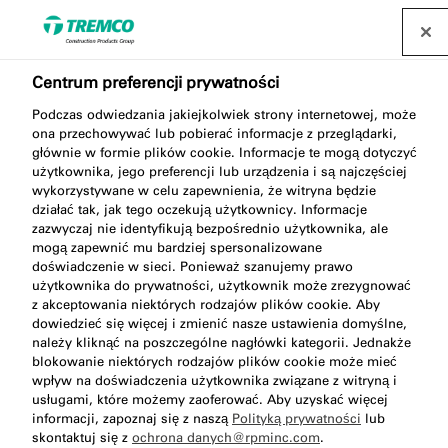
Centrum preferencji prywatności
Podczas odwiedzania jakiejkolwiek strony internetowej, może
ona przechowywać lub pobierać informacje z przeglądarki,
głównie w formie plików cookie. Informacje te mogą dotyczyć
użytkownika, jego preferencji lub urządzenia i są najczęściej
Innowacyjna technologia
wykorzystywane w celu zapewnienia, że witryna będzie
działać tak, jak tego oczekują użytkownicy. Informacje
taśm!
zazwyczaj nie identyfikują bezpośrednio użytkownika, ale
mogą zapewnić mu bardziej spersonalizowane
doświadczenie w sieci. Ponieważ szanujemy prawo
użytkownika do prywatności, użytkownik może zrezygnować
z akceptowania niektórych rodzajów plików cookie. Aby
dowiedzieć się więcej i zmienić nasze ustawienia domyślne,
należy kliknąć na poszczególne nagłówki kategorii. Jednakże
blokowanie niektórych rodzajów plików cookie może mieć
wpływ na doświadczenia użytkownika związane z witryną i
usługami, które możemy zaoferować. Aby uzyskać więcej
informacji, zapoznaj się z naszą
Polityką prywatności
lub
skontaktuj się z
ochrona danych@rpminc.com
.