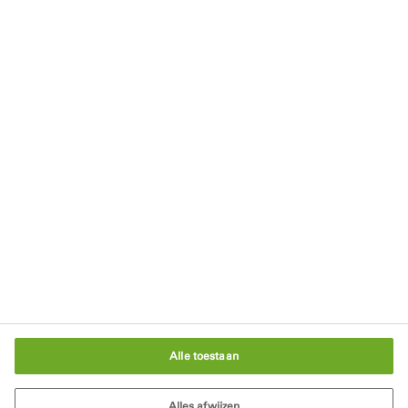
Blijf op de hoogte
Schrijf je in voor onze nieuwsbrief
Privacyverklaring
Rechten
Gebruikersvoorwaarden
Algemene Voorwaarden
Cookiebeleid
Cookie-instellingen
Alle toestaan
Alles afwijzen