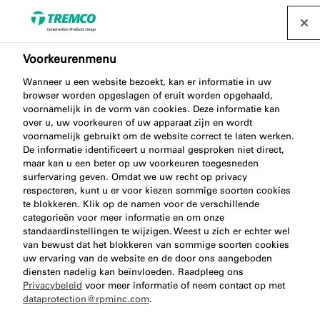
Voorkeurenmenu
Wanneer u een website bezoekt, kan er informatie in uw
Je bent er bijna!
browser worden opgeslagen of eruit worden opgehaald,
voornamelijk in de vorm van cookies. Deze informatie kan
over u, uw voorkeuren of uw apparaat zijn en wordt
voornamelijk gebruikt om de website correct te laten werken.
De informatie identificeert u normaal gesproken niet direct,
We hebben je zojuist een e-mail gestuurd om
maar kan u een beter op uw voorkeuren toegesneden
updates te ontvangen over de nieuwste innovaties,
surfervaring geven. Omdat we uw recht op privacy
respecteren, kunt u er voor kiezen sommige soorten cookies
ontwikkelingen rondom illbruck.
te blokkeren. Klik op de namen voor de verschillende
categorieën voor meer informatie en om onze
standaardinstellingen te wijzigen. Weest u zich er echter wel
van bewust dat het blokkeren van sommige soorten cookies
uw ervaring van de website en de door ons aangeboden
diensten nadelig kan beïnvloeden. Raadpleeg ons
Privacybeleid
voor meer informatie of neem contact op met
dataprotection@rpminc.com
.