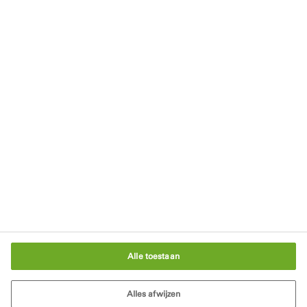
Blijf op de hoogte
Nieuwsbrief
Downloads
Blijf op de hoogte
Schrijf je in voor onze nieuwsbrief
In gesprek met een bouwexpert
Cookie-instellingen
Alle toestaan
Alles afwijzen