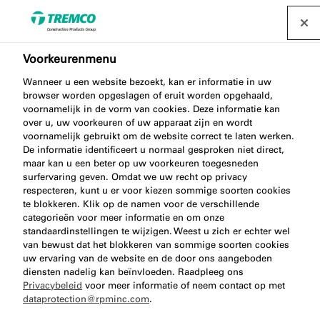
Voorkeurenmenu
Hybride Lijmkitten
Wanneer u een website bezoekt, kan er informatie in uw
browser worden opgeslagen of eruit worden opgehaald,
voornamelijk in de vorm van cookies. Deze informatie kan
over u, uw voorkeuren of uw apparaat zijn en wordt
Onze hybride producten combineren de positieve
voornamelijk gebruikt om de website correct te laten werken.
mechanische eigenschappen van een polyurethaan
De informatie identificeert u normaal gesproken niet direct,
maar kan u een beter op uw voorkeuren toegesneden
met de uitstekende gebruikseigenschappen en de
surfervaring geven. Omdat we uw recht op privacy
weerstand van siliconen. illbruck beantwoord
respecteren, kunt u er voor kiezen sommige soorten cookies
hiermee al een tijd de behoefte aan dergelijke
te blokkeren. Klik op de namen voor de verschillende
categorieën voor meer informatie en om onze
producten in de bouw- en montagesector.
standaardinstellingen te wijzigen. Weest u zich er echter wel
van bewust dat het blokkeren van sommige soorten cookies
uw ervaring van de website en de door ons aangeboden
diensten nadelig kan beïnvloeden. Raadpleeg ons
Privacybeleid
voor meer informatie of neem contact op met
dataprotection@rpminc.com
.