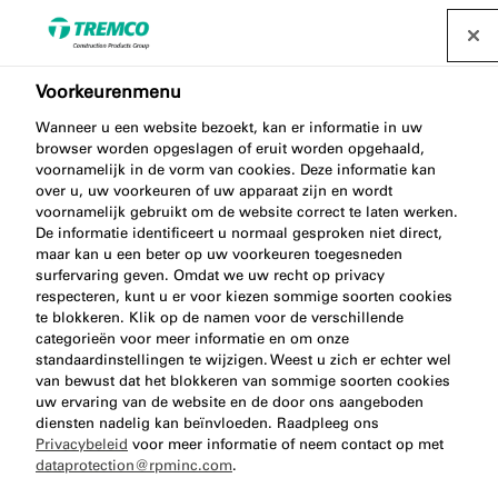
Voorkeurenmenu
Wanneer u een website bezoekt, kan er informatie in uw
TN119 ROOF MOUNT
browser worden opgeslagen of eruit worden opgehaald,
voornamelijk in de vorm van cookies. Deze informatie kan
SEAL
over u, uw voorkeuren of uw apparaat zijn en wordt
voornamelijk gebruikt om de website correct te laten werken.
De informatie identificeert u normaal gesproken niet direct,
maar kan u een beter op uw voorkeuren toegesneden
surfervaring geven. Omdat we uw recht op privacy
Muurplaatband
respecteren, kunt u er voor kiezen sommige soorten cookies
te blokkeren. Klik op de namen voor de verschillende
categorieën voor meer informatie en om onze
standaardinstellingen te wijzigen. Weest u zich er echter wel
van bewust dat het blokkeren van sommige soorten cookies
uw ervaring van de website en de door ons aangeboden
diensten nadelig kan beïnvloeden. Raadpleeg ons
Privacybeleid
voor meer informatie of neem contact op met
dataprotection@rpminc.com
.
Over
Voordelen van het product
Ga