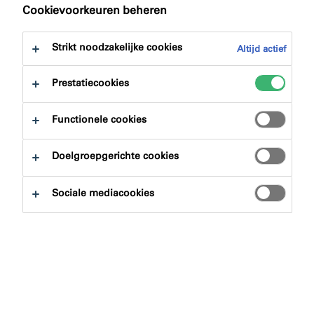
naar:
Downloads
Cookievoorkeuren beheren
Strikt noodzakelijke cookies
Altijd actief
Prestatiecookies
Productzoeker
Functionele cookies
Doelgroepgerichte cookies
Productgroepen
Sociale mediacookies
Selecteren
0
Toepassingsgebieden
Selecteren
0