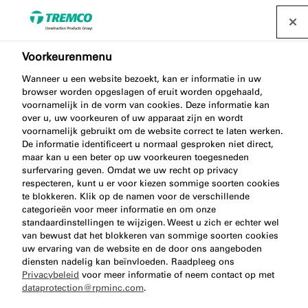
Voorkeurenmenu
Wanneer u een website bezoekt, kan er informatie in uw
browser worden opgeslagen of eruit worden opgehaald,
ME536 PVC FOIL
voornamelijk in de vorm van cookies. Deze informatie kan
over u, uw voorkeuren of uw apparaat zijn en wordt
voornamelijk gebruikt om de website correct te laten werken.
De informatie identificeert u normaal gesproken niet direct,
maar kan u een beter op uw voorkeuren toegesneden
PVC Slabbefolie
surfervaring geven. Omdat we uw recht op privacy
respecteren, kunt u er voor kiezen sommige soorten cookies
te blokkeren. Klik op de namen voor de verschillende
categorieën voor meer informatie en om onze
standaardinstellingen te wijzigen. Weest u zich er echter wel
van bewust dat het blokkeren van sommige soorten cookies
uw ervaring van de website en de door ons aangeboden
diensten nadelig kan beïnvloeden. Raadpleeg ons
Privacybeleid
voor meer informatie of neem contact op met
dataprotection@rpminc.com
.
Over
Voordelen van het product
Ga