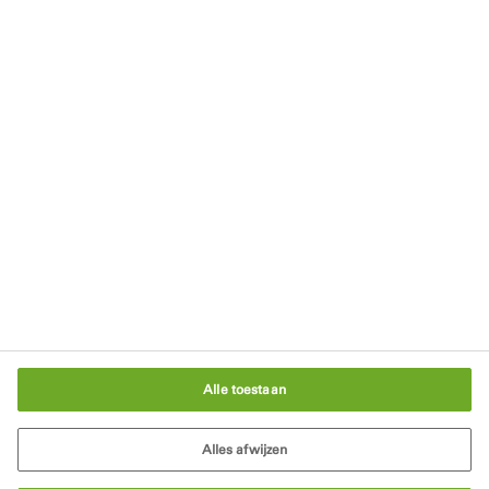
Blijf op de hoogte
Nieuwsbrief
Downloads
Blijf op de hoogte
Schrijf je in voor onze nieuwsbrief
In gesprek met een bouwexpert
Cookie-instellingen
Alle toestaan
Alles afwijzen