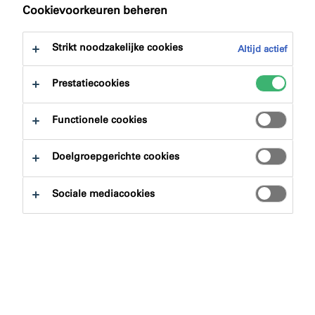
naar:
Certificeringen
Downloads
Cookievoorkeuren beheren
Strikt noodzakelijke cookies
Altijd actief
Prestatiecookies
Productzoeker
Functionele cookies
Doelgroepgerichte cookies
Productgroepen
Sociale mediacookies
Selecteren
0
Toepassingsgebieden
Selecteren
0