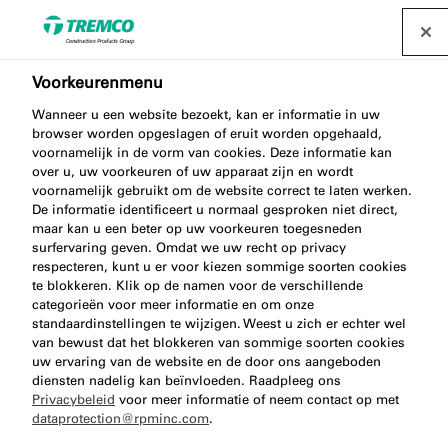
Voorkeurenmenu
Wanneer u een website bezoekt, kan er informatie in uw
browser worden opgeslagen of eruit worden opgehaald,
ME533 WINDOW TOP FOIL
voornamelijk in de vorm van cookies. Deze informatie kan
over u, uw voorkeuren of uw apparaat zijn en wordt
voornamelijk gebruikt om de website correct te laten werken.
De informatie identificeert u normaal gesproken niet direct,
maar kan u een beter op uw voorkeuren toegesneden
PVC Lateislabbe ZDP
surfervaring geven. Omdat we uw recht op privacy
respecteren, kunt u er voor kiezen sommige soorten cookies
te blokkeren. Klik op de namen voor de verschillende
categorieën voor meer informatie en om onze
standaardinstellingen te wijzigen. Weest u zich er echter wel
van bewust dat het blokkeren van sommige soorten cookies
uw ervaring van de website en de door ons aangeboden
diensten nadelig kan beïnvloeden. Raadpleeg ons
Privacybeleid
voor meer informatie of neem contact op met
dataprotection@rpminc.com
.
Over
Voordelen van het product
Ga