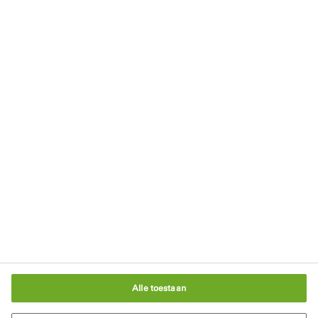
Kennisartikelen
Blijf op de hoogte
Nieuwsbrief
Downloads
Blijf op de hoogte
Schrijf je in voor onze nieuwsbrief
In gesprek met een bouwexpert
Cookie-instellingen
Alle toestaan