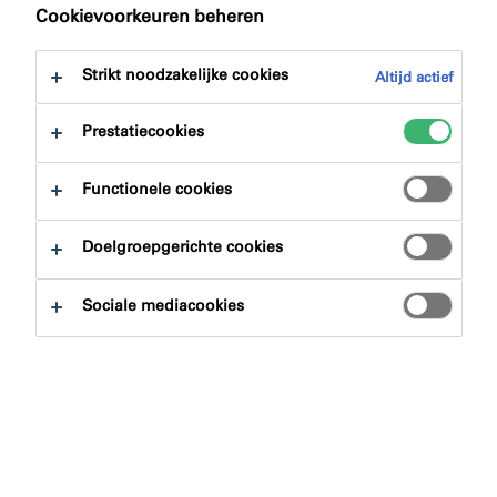
naar:
Downloads
Cookievoorkeuren beheren
Strikt noodzakelijke cookies
Altijd actief
Prestatiecookies
Productzoeker
Functionele cookies
Doelgroepgerichte cookies
Productgroepen
Sociale mediacookies
Selecteren
0
Toepassingsgebieden
Selecteren
0