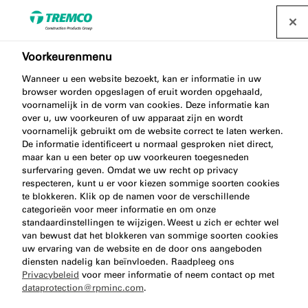
Voorkeurenmenu
Wanneer u een website bezoekt, kan er informatie in uw
browser worden opgeslagen of eruit worden opgehaald,
ME323 FLOOR SEAL
voornamelijk in de vorm van cookies. Deze informatie kan
over u, uw voorkeuren of uw apparaat zijn en wordt
voornamelijk gebruikt om de website correct te laten werken.
De informatie identificeert u normaal gesproken niet direct,
maar kan u een beter op uw voorkeuren toegesneden
Welfselstrook
surfervaring geven. Omdat we uw recht op privacy
respecteren, kunt u er voor kiezen sommige soorten cookies
te blokkeren. Klik op de namen voor de verschillende
categorieën voor meer informatie en om onze
standaardinstellingen te wijzigen. Weest u zich er echter wel
van bewust dat het blokkeren van sommige soorten cookies
uw ervaring van de website en de door ons aangeboden
diensten nadelig kan beïnvloeden. Raadpleeg ons
Privacybeleid
voor meer informatie of neem contact op met
dataprotection@rpminc.com
.
Over
Video
Voordelen van het product
Ga