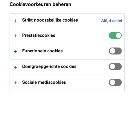
naar:
Certificeringen
Downloads
Cookievoorkeuren beheren
Strikt noodzakelijke cookies
Altijd actief
Prestatiecookies
Productzoeker
Functionele cookies
Doelgroepgerichte cookies
Productgroepen
Sociale mediacookies
Selecteren
0
Toepassingsgebieden
Selecteren
0