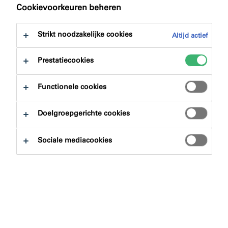
Cookievoorkeuren beheren
Strikt noodzakelijke cookies
Altijd actief
Prestatiecookies
Functionele cookies
Tegen 2015 moet het complexe ontwerp van Philippe
Doelgroepgerichte cookies
Samyn & Partners in een joint venture met het
Italiaanse Studio Valle Progettazioni en het
Sociale mediacookies
internationale Buro Happold Ltd. klaar zijn om officieel
de blauwe vlag met gele sterren uit te hangen.
EUROPA wordt gebouwd als zetel voor alle toekomstige
Europese toppen. De periodieke samenkomsten van de
staats- en regeringsleiders van de achtentwintig landen
van de Europese Unie die tot nu toe meestal