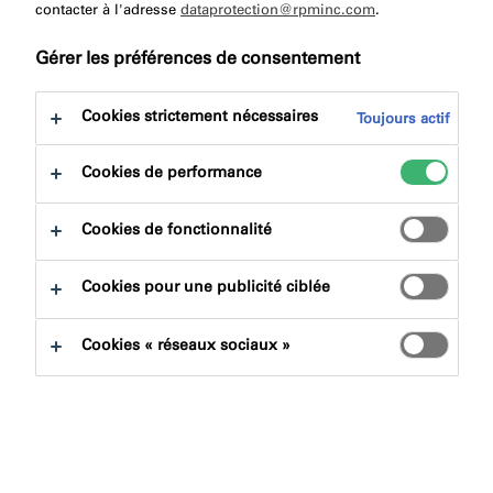
à:
contacter à l'adresse
Certifications
dataprotection@rpminc.com
Téléchargement
.
Gérer les préférences de consentement
Cookies strictement nécessaires
Toujours actif
Cookies de performance
Trouver un produit
Cookies de fonctionnalité
Familles de produits
Cookies pour une publicité ciblée
Sélectionner
0
Cookies « réseaux sociaux »
Domaines d'applications
Sélectionner
0