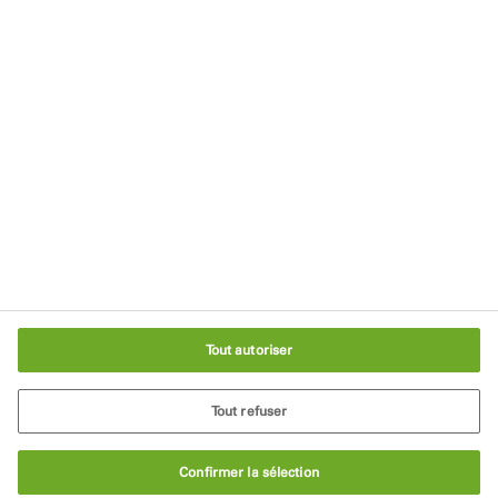
Politique de Confidentialité
Conditions générales d'utilisation
Mentions légales
Politique relative aux cookies
Recyclage
Paramètres des cookies
Tout autoriser
Tout refuser
Confirmer la sélection