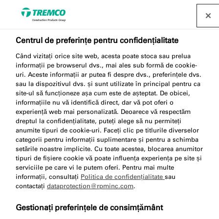
Găsește un distribuitor
Centrul de preferințe pentru confidențialitate
Când vizitați orice site web, acesta poate stoca sau prelua
SP030 CRYSTAL CLEAR
informații pe browserul dvs., mai ales sub formă de cookie-
uri. Aceste informații ar putea fi despre dvs., preferințele dvs.
ADHESIVE
sau la dispozitivul dvs. și sunt utilizate în principal pentru ca
site-ul să funcționeze așa cum este de așteptat. De obicei,
informațiile nu vă identifică direct, dar vă pot oferi o
experiență web mai personalizată. Deoarece vă respectăm
dreptul la confidențialitate, puteți alege să nu permiteți
Adeziv transparent cristal
anumite tipuri de cookie-uri. Faceți clic pe titlurile diverselor
categorii pentru informații suplimentare și pentru a schimba
setările noastre implicite. Cu toate acestea, blocarea anumitor
tipuri de fișiere cookie vă poate influența experiența pe site și
serviciile pe care vi le putem oferi. Pentru mai multe
informații, consultați
Politica de confidențialitate
sau
contactați
dataprotection@rpminc.com
.
Gestionați preferințele de consimțământ
Despre
Avantajele produsului
Certificări
Sari