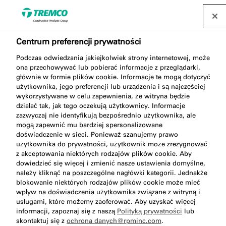
Centrum preferencji prywatności
Podczas odwiedzania jakiejkolwiek strony internetowej, może
ona przechowywać lub pobierać informacje z przeglądarki,
głównie w formie plików cookie. Informacje te mogą dotyczyć
użytkownika, jego preferencji lub urządzenia i są najczęściej
wykorzystywane w celu zapewnienia, że witryna będzie
AB006 Opaska illmod
działać tak, jak tego oczekują użytkownicy. Informacje
zazwyczaj nie identyfikują bezpośrednio użytkownika, ale
mogą zapewnić mu bardziej spersonalizowane
doświadczenie w sieci. Ponieważ szanujemy prawo
użytkownika do prywatności, użytkownik może zrezygnować
z akceptowania niektórych rodzajów plików cookie. Aby
dowiedzieć się więcej i zmienić nasze ustawienia domyślne,
należy kliknąć na poszczególne nagłówki kategorii. Jednakże
blokowanie niektórych rodzajów plików cookie może mieć
wpływ na doświadczenia użytkownika związane z witryną i
usługami, które możemy zaoferować. Aby uzyskać więcej
informacji, zapoznaj się z naszą
Polityką prywatności
lub
Przejdź do:
Opis
Zalety
Do pobrania
skontaktuj się z
ochrona danych@rpminc.com
.