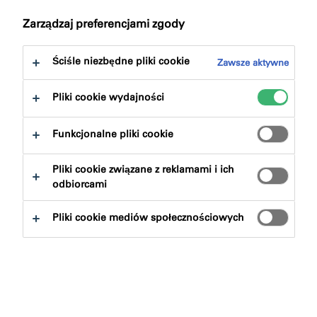
Zarządzaj preferencjami zgody
Ściśle niezbędne pliki cookie
Zawsze aktywne
Pliki cookie wydajności
Znajdź produkt
Funkcjonalne pliki cookie
Grupy produktowe
Pliki cookie związane z reklamami i ich
odbiorcami
Wybierz
0
Pliki cookie mediów społecznościowych
Wyczysc filtry
Szukaj