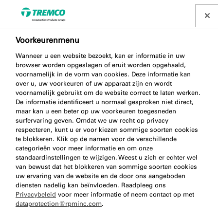
Voorkeurenmenu
Wanneer u een website bezoekt, kan er informatie in uw
browser worden opgeslagen of eruit worden opgehaald,
AA210 SPRAY NOZZLE
voornamelijk in de vorm van cookies. Deze informatie kan
over u, uw voorkeuren of uw apparaat zijn en wordt
voornamelijk gebruikt om de website correct te laten werken.
De informatie identificeert u normaal gesproken niet direct,
maar kan u een beter op uw voorkeuren toegesneden
Spraynozzle
surfervaring geven. Omdat we uw recht op privacy
respecteren, kunt u er voor kiezen sommige soorten cookies
te blokkeren. Klik op de namen voor de verschillende
categorieën voor meer informatie en om onze
standaardinstellingen te wijzigen. Weest u zich er echter wel
van bewust dat het blokkeren van sommige soorten cookies
uw ervaring van de website en de door ons aangeboden
diensten nadelig kan beïnvloeden. Raadpleeg ons
Privacybeleid
voor meer informatie of neem contact op met
dataprotection@rpminc.com
.
Over
Voordelen van het product
Ga