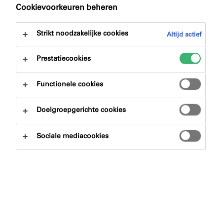
naar:
Downloads
Cookievoorkeuren beheren
Strikt noodzakelijke cookies
Altijd actief
Prestatiecookies
Productzoeker
Functionele cookies
Doelgroepgerichte cookies
Productgroepen
Sociale mediacookies
Selecteren
0
Toepassingsgebieden
Selecteren
0