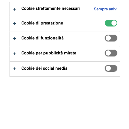
Cookie strettamente necessari
Sempre attivi
Cookie di prestazione
Cookie di funzionalità
Cookie per pubblicità mirata
Cookie dei social media
Le porte tagliafuoco sono una parte importante della
protezione passiva dal fuoco di un edificio. È
fondamentale garantire che vengano specificati e
installati i prodotti e le schiume espandenti corretti. In
caso di incendio, l'uso di un prodotto sbagliato o non
testato potrebbe causare l'ingresso di fumo o fuoco in
edifici, pavimenti o corridoi, con conseguenti lesioni o