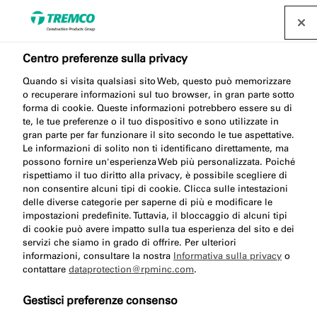
Centro preferenze sulla privacy
Quando si visita qualsiasi sito Web, questo può memorizzare
o recuperare informazioni sul tuo browser, in gran parte sotto
Sicurezza delle porte
forma di cookie. Queste informazioni potrebbero essere su di
te, le tue preferenze o il tuo dispositivo e sono utilizzate in
tagliafuoco
gran parte per far funzionare il sito secondo le tue aspettative.
Le informazioni di solito non ti identificano direttamente, ma
possono fornire un'esperienza Web più personalizzata. Poiché
rispettiamo il tuo diritto alla privacy, è possibile scegliere di
non consentire alcuni tipi di cookie. Clicca sulle intestazioni
delle diverse categorie per saperne di più e modificare le
Samantha Boden / 01 novembre 2022
impostazioni predefinite. Tuttavia, il bloccaggio di alcuni tipi
di cookie può avere impatto sulla tua esperienza del sito e dei
servizi che siamo in grado di offrire. Per ulteriori
informazioni, consultare la nostra
Informativa sulla privacy
o
contattare
dataprotection@rpminc.com
.
Gestisci preferenze consenso