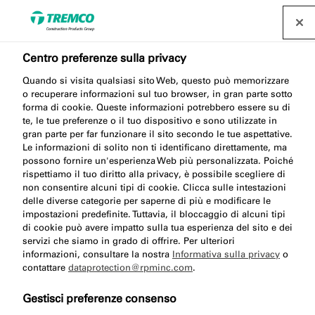
Centro preferenze sulla privacy
Quando si visita qualsiasi sito Web, questo può memorizzare
o recuperare informazioni sul tuo browser, in gran parte sotto
forma di cookie. Queste informazioni potrebbero essere su di
te, le tue preferenze o il tuo dispositivo e sono utilizzate in
TN525 Nastri in PVC
gran parte per far funzionare il sito secondo le tue aspettative.
Le informazioni di solito non ti identificano direttamente, ma
espanso
possono fornire un'esperienza Web più personalizzata. Poiché
rispettiamo il tuo diritto alla privacy, è possibile scegliere di
non consentire alcuni tipi di cookie. Clicca sulle intestazioni
delle diverse categorie per saperne di più e modificare le
impostazioni predefinite. Tuttavia, il bloccaggio di alcuni tipi
di cookie può avere impatto sulla tua esperienza del sito e dei
servizi che siamo in grado di offrire. Per ulteriori
informazioni, consultare la nostra
Informativa sulla privacy
o
contattare
dataprotection@rpminc.com
.
Gestisci preferenze consenso
Vai a:
Circa
Vantaggi del prodotto
Download