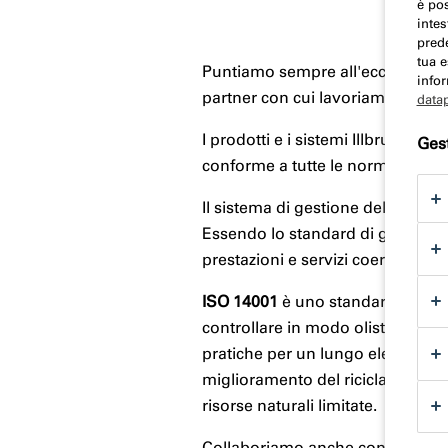
è pos
intes
prede
tua e
Puntiamo sempre all'eccellenza. S
infor
partner con cui lavoriamo.
data
I prodotti e i sistemi Illbruck s
Gest
conforme a tutte le normative euro
Il sistema di gestione della quali
Essendo lo standard di gestione d
prestazioni e servizi coerenti.
ISO 14001
è uno standard concorda
controllare in modo olistico le qu
pratiche per un lungo elenco di pr
miglioramento del riciclaggio, la 
risorse naturali limitate.
Collaboriamo anche con una serie