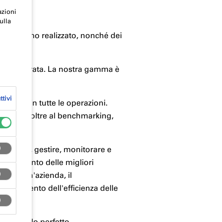
azioni
ulla
che abbiamo realizzato, nonché dei
cienza e durata. La nostra gamma è
tivi
qualità in tutte le operazioni.
ttenere, oltre al benchmarking,
tificare, gestire, monitorare e
 riferimento delle migliori
nio di un'azienda, il
iglioramento dell'efficienza delle
endendolo perfetto.