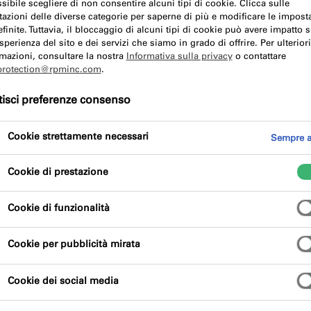
sibile scegliere di non consentire alcuni tipi di cookie. Clicca sulle
tazioni delle diverse categorie per saperne di più e modificare le impost
finite. Tuttavia, il bloccaggio di alcuni tipi di cookie può avere impatto s
sperienza del sito e dei servizi che siamo in grado di offrire. Per ulteriori
iamo orgogliosi dei test e delle certificazioni dei prodotti 
mazioni, consultare la nostra
Informativa sulla privacy
o contattare
protection@rpminc.com
.
ono verificati da organizzazioni indipendenti, garantendo effi
isci preferenze consenso
pee, per dare le migliori prestazioni ai vostri progetti.
Cookie strettamente necessari
Sempre at
tà
ISO 9001
ti aiuterà a monitorare e gestire continuamente la 
ella qualità più riconosciuto al mondo, delinea i modi per o
Cookie di prestazione
Cookie di funzionalità
to a livello internazionale che aiuta le organizzazioni a iden
estioni ambientali. La politica ISO 14001 stabilisce il punto di
Cookie per pubblicità mirata
ocessi sostenibili, tra cui la riduzione dell'impronta di carbo
riduzione degli imballaggi, la minimizzazione dei rifiuti e il m
Cookie dei social media
 di enti partner e deteniamo una serie di accreditamenti. R