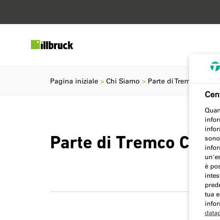
Pagina iniziale
Chi Siamo
Parte di Tremco CPG 
Cent
Quan
infor
infor
sono 
Parte di Tremco CPG
infor
un'es
è pos
intes
prede
tua e
infor
data