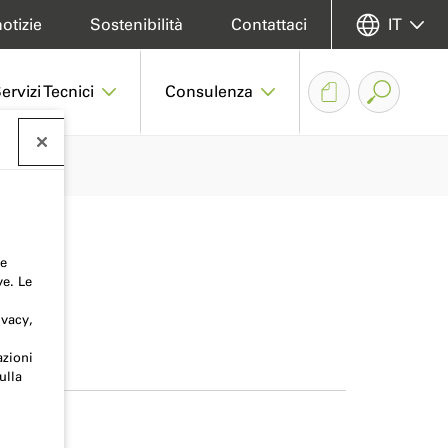
otizie
Sostenibilità
Contattaci
IT
ervizi Tecnici
Consulenza
 e
ve. Le
ivacy,
azioni
ulla