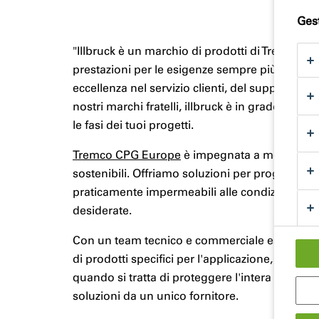
Gest
"Illbruck è un marchio di prodotti di Tremco C
prestazioni per le esigenze sempre più comples
eccellenza nel servizio clienti, del supporto te
nostri marchi fratelli, illbruck è in grado di f
le fasi dei tuoi progetti.
Tremco CPG Europe
è impegnata a modellare il
sostenibili. Offriamo soluzioni per progettare s
praticamente impermeabili alle condizioni atm
desiderate.
Con un team tecnico e commerciale esperto, sia
di prodotti specifici per l'applicazione, la risol
quando si tratta di proteggere l'intera involucro
soluzioni da un unico fornitore.