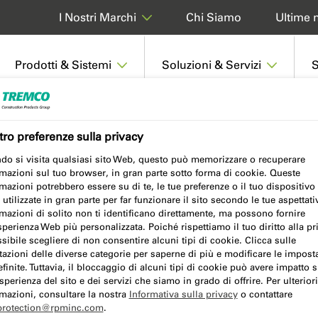
Chi Siamo
Ultime n
I Nostri Marchi
Prodotti & Sistemi
Soluzioni & Servizi
S
Europe
ro preferenze sulla privacy
do si visita qualsiasi sito Web, questo può memorizzare o recuperare
mazioni sul tuo browser, in gran parte sotto forma di cookie. Queste
mazioni potrebbero essere su di te, le tue preferenze o il tuo dispositivo
utilizzate in gran parte per far funzionare il sito secondo le tue aspettati
 Europe
mazioni di solito non ti identificano direttamente, ma possono fornire
perienza Web più personalizzata. Poiché rispettiamo il tuo diritto alla pr
sibile scegliere di non consentire alcuni tipi di cookie. Clicca sulle
tazioni delle diverse categorie per saperne di più e modificare le impost
finite. Tuttavia, il bloccaggio di alcuni tipi di cookie può avere impatto s
sperienza del sito e dei servizi che siamo in grado di offrire. Per ulteriori
mazioni, consultare la nostra
Informativa sulla privacy
o contattare
protection@rpminc.com
.