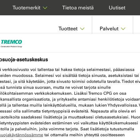
Tietoa meistä
Uutiset
Tuotemerkit
Tuotteet
Palvelut
tosuoja-asetuskeskus
verkkosivusto voi tallentaa tai hakea tietoja selaimestasi, pääasiassa
eiden muodossa. Selaimesi voi sisältää tietoja sinusta, asetuksistasi tai
eestasi, ja sitä käytetään, jotta sivusto toimisi odotetulla tavalla. Tiedot ei
sä tunnista sinua suoraan, mutta ne voivat tarjota sinulle
 CPG:tä
ilökohtaisemman verkkokokemuksen. Lisäksi Tremco CPG on osa
ansallista organisaatiota, ja yritykselle antamiasi henkilötietoja voidaa
ellä ja tallentaa muilla lainkäyttöalueilla, mukaan lukien Yhdysvalloissa. 
essasi olla sallimatta tietyntyyppisiä evästeitä. Napsauta alla olevia eri
aotsikoita saadaksesi lisätietoja ja muuttaaksesi oletusasetuksiasi. Hu
 tietyntyyppisten evästeiden estäminen voi vaikuttaa käyttökokemukseesi
tolla ja palveluihin, joita voimme tarjota. Saat lisätietoja tutustumalla
osuojakäytännössämme
tai ottamalla meihin yhteyttä osoitteeseen