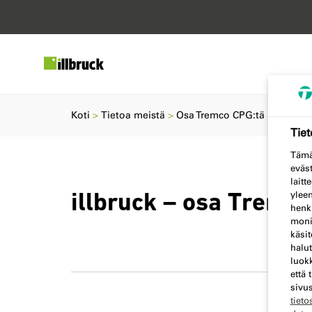
Koti
Tietoa meistä
Osa Tremco CPG:tä
Tie
Tämä 
eväst
laitt
yleen
illbruck – osa Tremco
henk
monik
käsit
halut
luokk
että
sivus
tiet