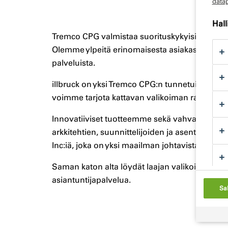
data
Hal
Tremco CPG valmistaa suorituskykyisiä ja luote
Olemme ylpeitä erinomaisesta asiakaspalvel
palveluista.
illbruck on yksi Tremco CPG:n tunnetuista tuot
voimme tarjota kattavan valikoiman rakennustuot
Innovatiiviset tuotteemme sekä vahva teknin
arkkitehtien, suunnittelijoiden ja asentajien 
Inc:iä, joka on yksi maailman johtavista teollis
Saman katon alta löydät laajan valikoiman kork
asiantuntijapalvelua.
Sal