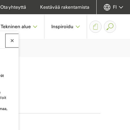
Ota yhteyttä
Kestävää rakentamista
FI
Tekninen alue
Inspiroidu
vät
n
Voit
omaa,