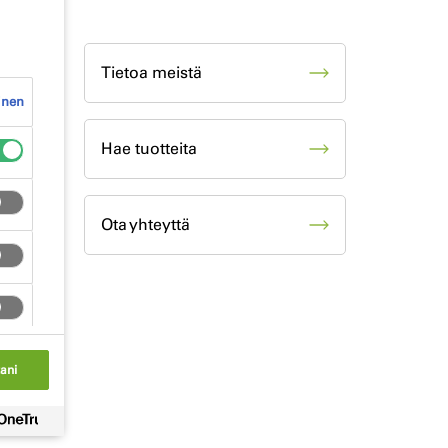
Tietoa meistä
inen
Hae tuotteita
Ota yhteyttä
tani