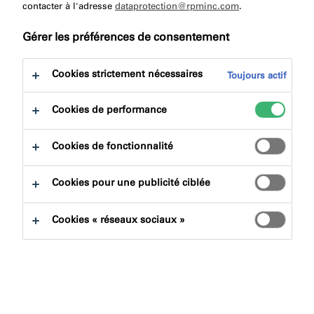
à:
contacter à l'adresse
Certifications
dataprotection@rpminc.com
Téléchargement
.
Gérer les préférences de consentement
Cookies strictement nécessaires
Toujours actif
Cookies de performance
Trouver un produit
Cookies de fonctionnalité
Familles de produits
Cookies pour une publicité ciblée
Sélectionner
0
Cookies « réseaux sociaux »
Domaines d'applications
Sélectionner
0