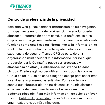
Centro de preferencia de la privacidad
Este sitio web puede contener información de su navegador,
principalmente en forma de cookies. Su navegador puede
TP655 TRIO ML-TECH ECO
almacenar información sobre usted, sus preferencias o su
dispositivo, que generalmente se utiliza para que el sitio web
funcione como usted espera. Normalmente la información no
le identifica personalmente, sólo ayuda a ofrecerle una mejor
experiencia de usuario. Tremco CPG es parte de una
Cinta expansiva trio ML-TECH ECO
organización multinacional y la información personal que
proporcione a la Compañía puede ser procesada y
almacenada en otras jurisdicciones, incluyendo Estados
Unidos. Puede elegir no permitir algunos tipos de cookies.
Clique en los títulos de cada categoría debajo para saber más
y cambiar sus preferencias estándar. Por favor tenga en
cuenta que bloquear algún tipo de cookies puede afectar su
experiencia de usuario en la web y los servicios que
podemos ofrecerle. Para más información, consulte por favor
nuestra
Política de privacidad
o contáctenos mediante este
Acerca de
Beneficios del producto
Saltar
email:
dataprotection@rpminc.com
.