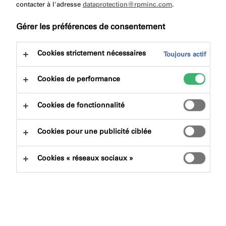
à:
contacter à l'adresse
dataprotection@rpminc.com
Téléchargement
.
Gérer les préférences de consentement
Cookies strictement nécessaires
Toujours actif
Cookies de performance
Trouver un produit
Cookies de fonctionnalité
Familles de produits
Cookies pour une publicité ciblée
Sélectionner
0
Cookies « réseaux sociaux »
Domaines d'applications
Sélectionner
0