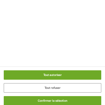
Politique de Confidentialité
Conditions générales d'utilisation
Mentions légales
Politique relative aux cookies
Recyclage
Paramètres des cookies
Tout autoriser
Tout refuser
Confirmer la sélection