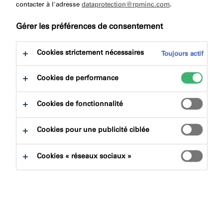
à:
contacter à l'adresse
dataprotection@rpminc.com
Téléchargement
.
Gérer les préférences de consentement
Cookies strictement nécessaires
Toujours actif
Cookies de performance
Trouver un produit
Cookies de fonctionnalité
Familles de produits
Cookies pour une publicité ciblée
Sélectionner
0
Cookies « réseaux sociaux »
Domaines d'applications
Sélectionner
0