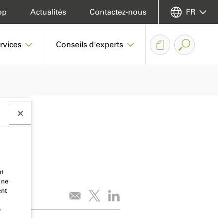
op
Actualités
Contactez-nous
FR
rvices
Conseils d'experts
nt
 ne
ent
e