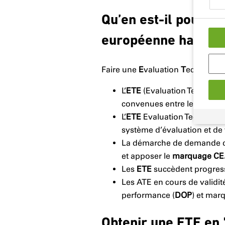
Qu’en est-il pour un
européenne harmon
Faire une
E
valuation
T
echnique
L’
ETE
(Evaluation Techniqu
convenues entre le fabrican
L’
ETE
Evaluation Technique
système d’évaluation et de
La démarche de demande 
et apposer le
marquage CE
Les
ETE
succèdent progres
Les ATE en cours de validité
performance (
DOP
) et mar
Obtenir une ETE en 