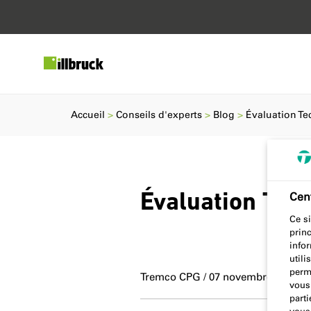
Accueil
Conseils d'experts
Blog
Évaluation T
Cent
Évaluation Tec
Ce si
prin
info
utili
perm
Tremco CPG / 07 novembre 2023
vous
parti