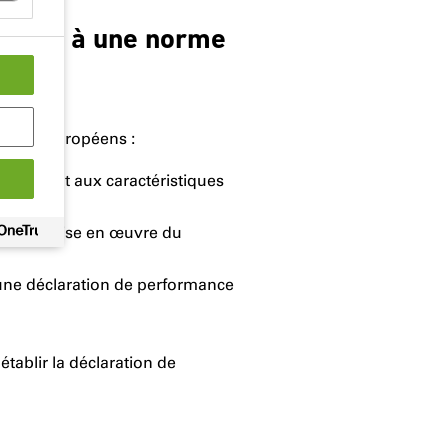
ttachée à une norme
uation européens :
spondant aux caractéristiques
déclaré
our la mise en œuvre du
 une déclaration de performance
établir la déclaration de