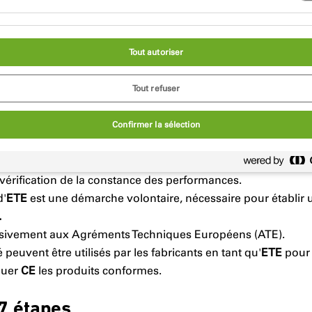
e famille de produit qui n’est pas a
Tout autoriser
isée ?
Tout refuser
E
uropéenne (ETE) du produit à partir des documents d’éval
e Européenne) comprend les performances du produit corre
Confirmer la sélection
t et l’organisme d’évaluation technique pour l’usage prévu 
 Européenne comprend les détails techniques nécessaires p
 vérification de la constance des performances.
d'
ETE
est une démarche volontaire, nécessaire pour établir
.
sivement aux Agréments Techniques Européens (ATE).
 peuvent être utilisés par les fabricants en tant qu'
ETE
pour 
quer
CE
les produits conformes.
7 étapes