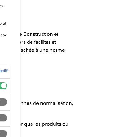
er
e et
oduits de Construction et
esse
 est alors de faciliter et
roduits attachée à une norme
ctif
ns européennes de normalisation,
bres.
à prouver que les produits ou
e.