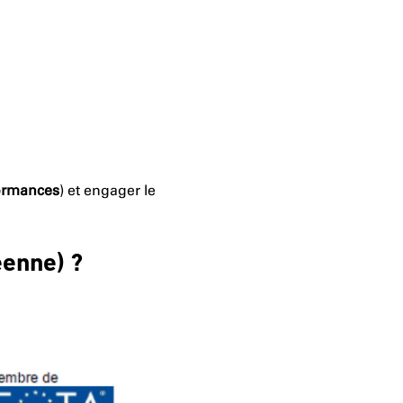
formances
) et engager le
éenne) ?