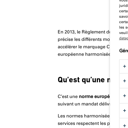
vous 
jurid
certa
savoi
certa
les 
En 2013, le Règlement des Produ
veuil
data
précise les différents moyens d’o
accélérer le marquage CE. Le mar
Gér
européenne harmonisée.
Qu’est qu’une norm
C’est une
norme européenne
(E
suivant un mandat délivré par la
Les normes harmonisées représen
services respectent les prescript