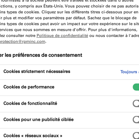
fournissez à la société peuvent être traitées et stockées dans d'autres
ictions, y compris aux États-Unis. Vous pouvez choisir de ne pas autoris
ins types de cookies. Cliquez sur les différents titres ci-dessous pour en
r plus et modifier vos paramètres par défaut. Sachez que le blocage de
ins types de cookies peut avoir un impact sur votre expérience sur le sit
services que nous sommes en mesure d'offrir. Pour plus d'informations,
its de Construction remplace la Directive européenne des Pr
lez consulter notre
Politique de confidentialité
ou nous contacter à l'adr
protection@rpminc.com
.
btenir un marquage CE pour une famille de produits. L’objectif
quage CE devient alors obligatoire pour toute famille de p
er les préférences de consentement
Cookies strictement nécessaires
Toujours a
e européenne harmonisée ?
Cookies de performance
Cookies de fonctionnalité
N…, EN ISO...), rédigée et adoptée par une des organisatio
Commission Européenne
après consultation des États mem
Cookies pour une publicité ciblée
tent environ 20 % des normes européennes. Elles servent 
ions techniques de la
législation européenne
correspondant
Cookies « réseaux sociaux »