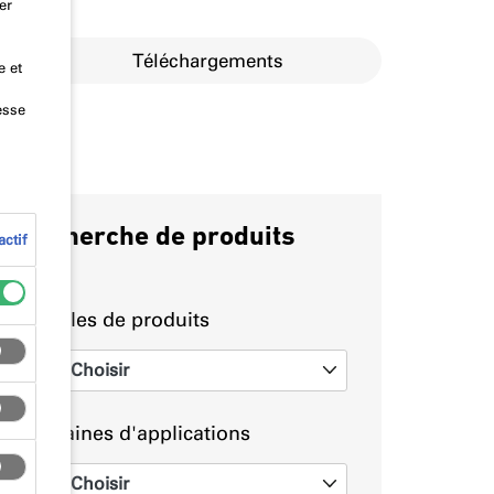
er
tions
Téléchargements
e et
esse
Recherche de produits
ctif
Familles de produits
Choisir
0
Domaines d'applications
Choisir
0