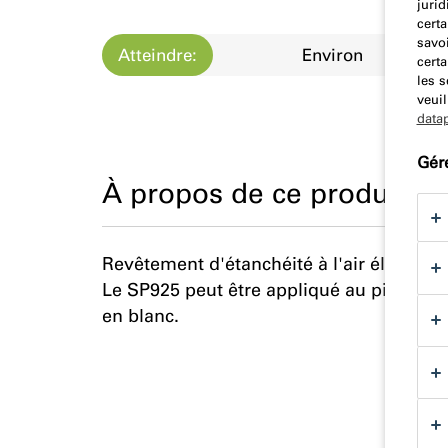
jurid
certa
savoi
Atteindre:
Environ
certa
les 
veuil
data
Gér
À propos de ce produit
Revêtement d'étanchéité à l'air élastiq
Le SP925 peut être appliqué au pinceau ou
en blanc.