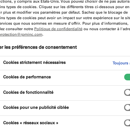
ictions, y compris aux États-Unis. Vous pouvez choisir de ne pas autoris
ins types de cookies. Cliquez sur les différents titres ci-dessous pour en
r plus et modifier vos paramètres par défaut. Sachez que le blocage de
Vidéo
Avantages du produit
Certifica
ins types de cookies peut avoir un impact sur votre expérience sur le sit
services que nous sommes en mesure d'offrir. Pour plus d'informations,
lez consulter notre
Politique de confidentialité
ou nous contacter à l'adr
protection@rpminc.com
.
er les préférences de consentement
Cookies strictement nécessaires
Toujours a
ue à 1 composant à base de polymères hybrides.
Cookies de performance
 au pistolet et est disponible en anthracite et
Cookies de fonctionnalité
Cookies pour une publicité ciblée
Cookies « réseaux sociaux »