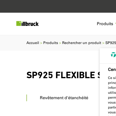
Produits
Accueil
Produits
Rechercher un produit
SP925
Cent
SP925 FLEXIBLE SEA
Ce si
prin
info
utili
Revêtement d'étanchéité
perm
vous
parti
vous 