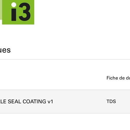
ues
Fiche de d
itLE SEAL COATING v1
TDS