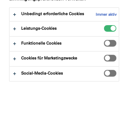
Springen
Produktvorteile
Bescheinigungen
Sie zu:
Downloads
Unbedingt erforderliche Cookies
Immer aktiv
Leistungs-Cookies
Funktionelle Cookies
Produktfinder
Cookies für Marketingzwecke
Social-Media-Cookies
Produktgruppen
Auswählen
0
Anwendungsbereiche
Auswählen
0