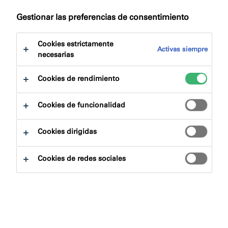
Gestionar las preferencias de consentimiento
¿Está buscando especificaciones o le gustaría discutir
un proyecto con nuestro equipo de expertos?
Cookies estrictamente
Complete el siguiente formulario y un miembro de
Activas siempre
necesarias
nuestro equipo se comunicará con usted lo antes
posible.
Cookies de rendimiento
Centro técnico
Cookies de funcionalidad
Cookies dirigidas
Productos y Sistemas
Cookies de redes sociales
Preguntas frecuentes