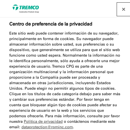
Centro de preferencia de la privacidad
Este sitio web puede contener información de su navegador,
SP050 MULTI ADHESIVE
principalmente en forma de cookies. Su navegador puede
almacenar información sobre usted, sus preferencias o su
PRO
dispositivo, que generalmente se utiliza para que el sitio web
funcione como usted espera. Normalmente la información no
le identifica personalmente, sólo ayuda a ofrecerle una mejor
experiencia de usuario. Tremco CPG es parte de una
organización multinacional y la información personal que
Adhesivo híbrido polivalente
proporcione a la Compañía puede ser procesada y
almacenada en otras jurisdicciones, incluyendo Estados
Unidos. Puede elegir no permitir algunos tipos de cookies.
Clique en los títulos de cada categoría debajo para saber más
y cambiar sus preferencias estándar. Por favor tenga en
cuenta que bloquear algún tipo de cookies puede afectar su
experiencia de usuario en la web y los servicios que
podemos ofrecerle. Para más información, consulte por favor
nuestra
Política de privacidad
o contáctenos mediante este
Acerca de
Beneficios del producto
Saltar
email:
dataprotection@rpminc.com
.