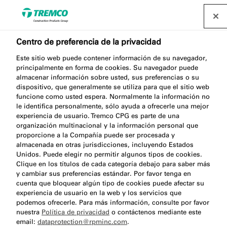
Centro de preferencia de la privacidad
ME060 VAPOUR
Este sitio web puede contener información de su navegador,
principalmente en forma de cookies. Su navegador puede
almacenar información sobre usted, sus preferencias o su
MEMBRANE A2
dispositivo, que generalmente se utiliza para que el sitio web
funcione como usted espera. Normalmente la información no
le identifica personalmente, sólo ayuda a ofrecerle una mejor
experiencia de usuario. Tremco CPG es parte de una
organización multinacional y la información personal que
Membrana RF de control de aire y vapor de agua
proporcione a la Compañía puede ser procesada y
(A2)
almacenada en otras jurisdicciones, incluyendo Estados
Unidos. Puede elegir no permitir algunos tipos de cookies.
Clique en los títulos de cada categoría debajo para saber más
y cambiar sus preferencias estándar. Por favor tenga en
cuenta que bloquear algún tipo de cookies puede afectar su
experiencia de usuario en la web y los servicios que
podemos ofrecerle. Para más información, consulte por favor
nuestra
Política de privacidad
o contáctenos mediante este
Acerca de
Beneficios del producto
Saltar
email:
dataprotection@rpminc.com
.