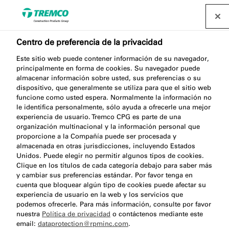
Centro de preferencia de la privacidad
Este sitio web puede contener información de su navegador,
principalmente en forma de cookies. Su navegador puede
FA940 MIRROR ADHESIVE
almacenar información sobre usted, sus preferencias o su
dispositivo, que generalmente se utiliza para que el sitio web
funcione como usted espera. Normalmente la información no
le identifica personalmente, sólo ayuda a ofrecerle una mejor
experiencia de usuario. Tremco CPG es parte de una
Adhesivo para espejos
organización multinacional y la información personal que
proporcione a la Compañía puede ser procesada y
almacenada en otras jurisdicciones, incluyendo Estados
Unidos. Puede elegir no permitir algunos tipos de cookies.
Clique en los títulos de cada categoría debajo para saber más
y cambiar sus preferencias estándar. Por favor tenga en
cuenta que bloquear algún tipo de cookies puede afectar su
experiencia de usuario en la web y los servicios que
podemos ofrecerle. Para más información, consulte por favor
nuestra
Política de privacidad
o contáctenos mediante este
Acerca de
Beneficios del producto
Saltar
email:
dataprotection@rpminc.com
.