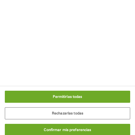
Política de Privacidad
Términos de uso
Aviso legal
Condiciones generales de venta
Política de cookies
Configuración de cookies
Permitirlas todas
Rechazarlas todas
Confirmar mis preferencias