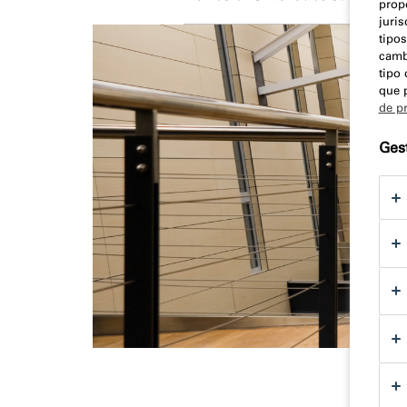
prop
juri
tipos
camb
tipo 
que 
de p
Gest