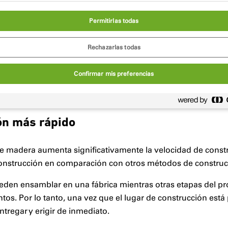
Permitirlas todas
structura de madera ha sido durante mucho tiempo un métod
ciones de todo el mundo, debido a su rendimiento. En la se
Rechazarlas todas
día es un material en auge.
Confirmar mis preferencias
 de cerca las ventajas de construir con estructura de mader
ón más rápido
de madera aumenta significativamente la velocidad de const
construcción en comparación con otros métodos de constru
eden ensamblar en una fábrica mientras otras etapas del pr
tos. Por lo tanto, una vez que el lugar de construcción est
tregar y erigir de inmediato.