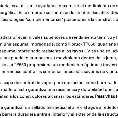
eriales a utilizar le ayudará a maximizar el rendimiento de 
nergética. Este enfoque se centra en los materiales utilizado
e tecnologías "complementarias" posteriores a la construcci
madera ofrecen niveles superiores de rendimiento térmico y
 con una espuma impregnada, como
illbruck TP650
, que tiene 
 espuma impregnada resistente a los rayos UV es una solució
cinta puede tolerar hasta su movimiento dentro de la junta, 
icio. La TP650 proporciona un rendimiento óptimo a través 
o hermético contra las combinaciones más severas de viento 
capa de control de vapor para que actúe como barrera de ai
de madera. Esto garantiza una resistencia y durabilidad que,
miten a los constructores alcanzar los estándares
Passivhaus
garantizar un sellado hermético al aire y al agua alrededor 
 barrera duradera entre el interior y el exterior de la estruct