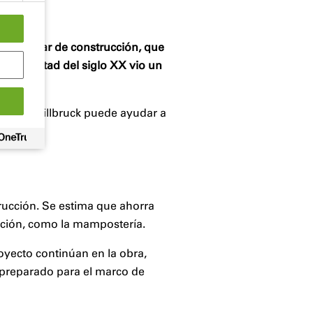
o popular de construcción, que
gunda mitad del siglo XX vio un
a y cómo illbruck puede ayudar a
rucción. Se estima que ahorra
cción, como la mampostería.
oyecto continúan en la obra,
á preparado para el marco de