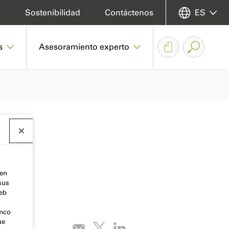
s
Sostenibilidad
Contáctenos
ES
s
Asesoramiento experto
 en
sus
web
emco
ue