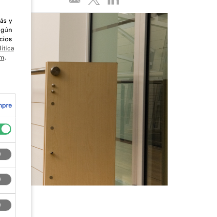
ás y
lgún
cios
ítica
om
.
mpre