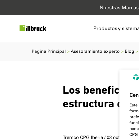
Nuestras Marcas
Productos y sistem
Página Principal
Asesoramiento experto
Blog
Los beneficios 
Cent
estructura de 
Este
form
prefe
func
pers
CPG 
Tremco CPG Iberia / 03 octubre 202