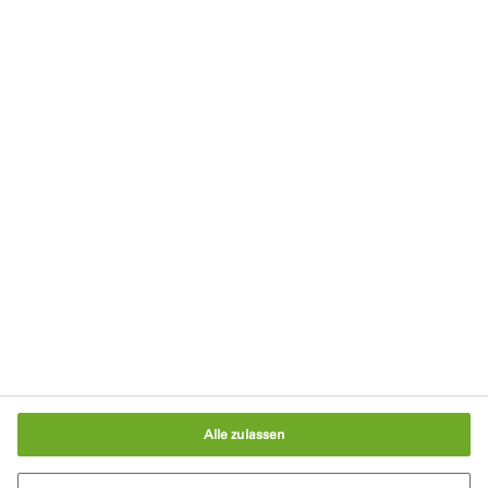
Kontakt
Impressum
Datenschutzerklärung
Nutzungsbedingungen
Cookie-Richtlinie
AGB
Cookie-Einstellungen
Alle zulassen