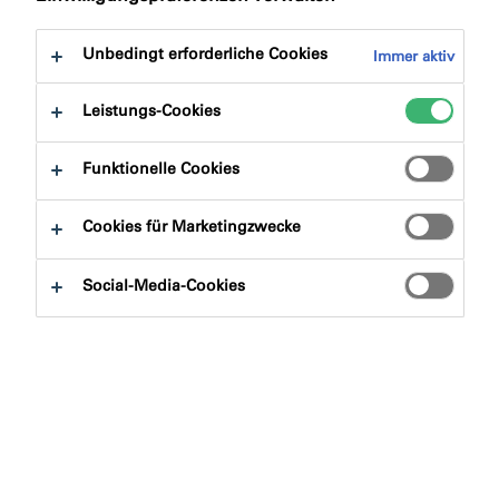
Springen
Produktvorteile
Bescheinigungen
Sie zu:
Downloads
Unbedingt erforderliche Cookies
Immer aktiv
Leistungs-Cookies
Funktionelle Cookies
Produktfinder
Cookies für Marketingzwecke
Social-Media-Cookies
Produktgruppen
Auswählen
0
Anwendungsbereiche
Auswählen
0