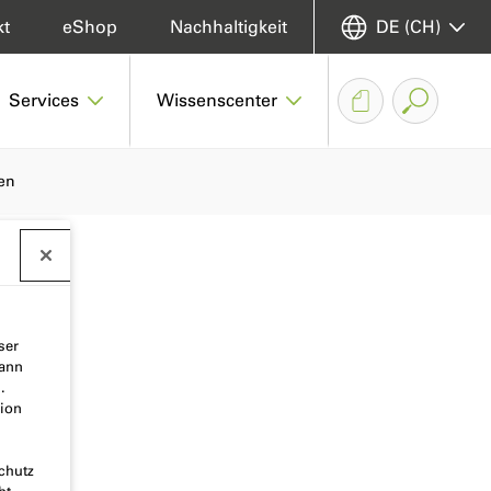
kt
eShop
Nachhaltigkeit
DE (CH)
Services
Wissenscenter
en
ser
kann
.
ion
chutz