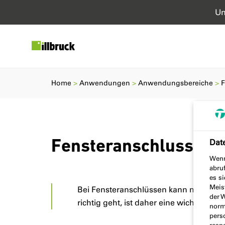
Un
Home
Anwendungen
Anwendungsbereiche
F
Dat
Fensteranschluss: Fe
Wenn
abru
es si
Meis
Bei Fensteranschlüssen kann man viel 
der 
richtig geht, ist daher eine wichtige Au
norma
pers