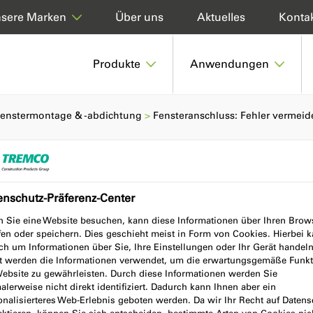
Über uns
Aktuelles
Konta
sere Marken
Produkte
Anwendungen
enstermontage & -abdichtung
Fensteranschluss: Fehler vermeid
enschutz-Präferenz-Center
hler vermeiden
 Sie eine Website besuchen, kann diese Informationen über Ihren Brow
fen oder speichern. Dies geschieht meist in Form von Cookies. Hierbei 
ch um Informationen über Sie, Ihre Einstellungen oder Ihr Gerät handeln
t werden die Informationen verwendet, um die erwartungsgemäße Funkt
falsch machen. Zu lernen, wie es
Website zu gewährleisten. Durch diese Informationen werden Sie
fgabe.
lerweise nicht direkt identifiziert. Dadurch kann Ihnen aber ein
onalisierteres Web-Erlebnis geboten werden. Da wir Ihr Recht auf Datens