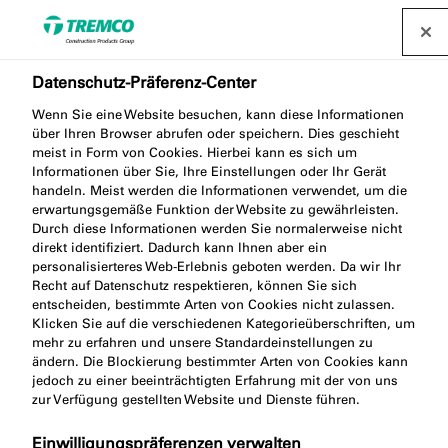
Datenschutz-Präferenz-Center
Unsere Ansprechpartner
Wenn Sie eine Website besuchen, kann diese Informationen
über Ihren Browser abrufen oder speichern. Dies geschieht
meist in Form von Cookies. Hierbei kann es sich um
Informationen über Sie, Ihre Einstellungen oder Ihr Gerät
Berater, die aktiv zu Ihrem Projekterfolg beitragen -
handeln. Meist werden die Informationen verwendet, um die
Filtern Sie nach Land und Zuständigkeit. Die PLZ-
erwartungsgemäße Funktion der Website zu gewährleisten.
Durch diese Informationen werden Sie normalerweise nicht
Bereiche, in denen die Kollegen tätig sind, sehen Sie
direkt identifiziert. Dadurch kann Ihnen aber ein
mit Klick auf "Mehr Informationen".
personalisierteres Web-Erlebnis geboten werden. Da wir Ihr
Recht auf Datenschutz respektieren, können Sie sich
entscheiden, bestimmte Arten von Cookies nicht zulassen.
Klicken Sie auf die verschiedenen Kategorieüberschriften, um
mehr zu erfahren und unsere Standardeinstellungen zu
ändern. Die Blockierung bestimmter Arten von Cookies kann
jedoch zu einer beeinträchtigten Erfahrung mit der von uns
Unser
zur Verfügung gestellten Website und Dienste führen.
Kontaktformular
Standort
Einwilligungspräferenzen verwalten