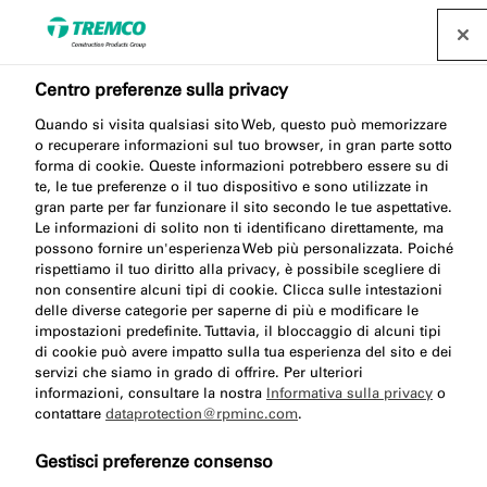
Centro preferenze sulla privacy
Quando si visita qualsiasi sito Web, questo può memorizzare
o recuperare informazioni sul tuo browser, in gran parte sotto
forma di cookie. Queste informazioni potrebbero essere su di
te, le tue preferenze o il tuo dispositivo e sono utilizzate in
Pannelli in cartongesso /
gran parte per far funzionare il sito secondo le tue aspettative.
Le informazioni di solito non ti identificano direttamente, ma
Pannelli in altri materiali
possono fornire un'esperienza Web più personalizzata. Poiché
rispettiamo il tuo diritto alla privacy, è possibile scegliere di
non consentire alcuni tipi di cookie. Clicca sulle intestazioni
delle diverse categorie per saperne di più e modificare le
impostazioni predefinite. Tuttavia, il bloccaggio di alcuni tipi
di cookie può avere impatto sulla tua esperienza del sito e dei
servizi che siamo in grado di offrire. Per ulteriori
informazioni, consultare la nostra
Informativa sulla privacy
o
contattare
dataprotection@rpminc.com
.
Gestisci preferenze consenso