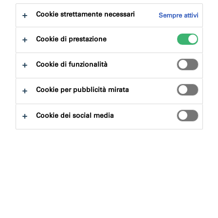
Cookie strettamente necessari
Sempre attivi
illbruck offre una selezione di adesivi a presa immediata
per riempire gli spazi vuoti, perfetti per il fissaggio di
Cookie di prestazione
pannelli in cartongesso e in altri materiali. Possiamo
anche fornire un adesivo PVA che, diluito con acqua, è
Cookie di funzionalità
il sigillante perfetto: prepara pannelli in cartongesso e
pannelli in altri materiali per trattamenti decorativi delle
Cookie per pubblicità mirata
superfici.
Cookie dei social media
Contattaci
Prodotti & Sistemi
Domande frequenti