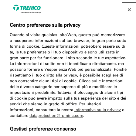
Centro preferenze sulla privacy
Nastro in schiuma per
Quando si visita qualsiasi sito Web, questo può memorizzare
finestre
o recuperare informazioni sul tuo browser, in gran parte sotto
forma di cookie. Queste informazioni potrebbero essere su di
te, le tue preferenze o il tuo dispositivo e sono utilizzate in
gran parte per far funzionare il sito secondo le tue aspettative.
Le informazioni di solito non ti identificano direttamente, ma
Avere i giusti nastri in schiuma per le tue finestre è
possono fornire un'esperienza Web più personalizzata. Poiché
rispettiamo il tuo diritto alla privacy, è possibile scegliere di
importante per assicurarti che siano ermetiche,
non consentire alcuni tipi di cookie. Clicca sulle intestazioni
resistenti alle intemperie e aiutino l'efficienza
delle diverse categorie per saperne di più e modificare le
energetica dell'edificio. Noi di illbruck abbiamo la
impostazioni predefinite. Tuttavia, il bloccaggio di alcuni tipi
di cookie può avere impatto sulla tua esperienza del sito e dei
soluzione giusta per il vostro progetto.
servizi che siamo in grado di offrire. Per ulteriori
informazioni, consultare la nostra
Informativa sulla privacy
o
contattare
dataprotection@rpminc.com
.
Gestisci preferenze consenso