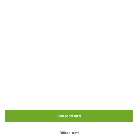
Rimani aggiornato
Iscriviti alla nostra newsletter
Note legali
Privacy
Termini d'uso
Politica dei cookie
Impostazioni cookie
Consenti tutti
Rifiuta tutti