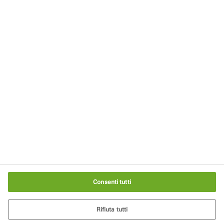
Rimani aggiornato
Iscriviti alla nostra newsletter
Note legali
Privacy
Termini d'uso
Politica dei cookie
Impostazioni cookie
Consenti tutti
Rifiuta tutti