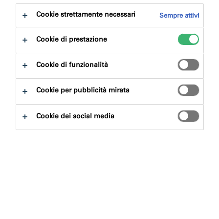
Cookie strettamente necessari
Sempre attivi
Nel settore delle costruzioni, la tenuta all'aria e il
controllo del vapore sono concetti chiave, ma a cosa si
Cookie di prestazione
riferiscono esattamente questi argomenti e in cosa
differiscono?
Cookie di funzionalità
Noi di illbruck conosciamo bene i concetti di tenuta
Cookie per pubblicità mirata
all'aria e controllo del vapore, le differenze tra i due e
l'importante ruolo che le nostre soluzioni svolgono nel
Cookie dei social media
rispetto degli standard e delle normative edilizie in
continua evoluzione.
Che cos'è l'ermeticità?
È la qualità degli oggetti che vengono chiusi in modo
tale da bloccare l'uscita o l'ingresso di aria, acqua, gas o
altri fluidi.