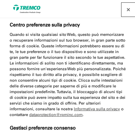
Centro preferenze sulla privacy
Tenuta all'aria e controllo
Quando si visita qualsiasi sito Web, questo può memorizzare
o recuperare informazioni sul tuo browser, in gran parte sotto
forma di cookie. Queste informazioni potrebbero essere su di
del vapore: in cosa
te, le tue preferenze o il tuo dispositivo e sono utilizzate in
gran parte per far funzionare il sito secondo le tue aspettative.
consistono?
Le informazioni di solito non ti identificano direttamente, ma
possono fornire un'esperienza Web più personalizzata. Poiché
rispettiamo il tuo diritto alla privacy, è possibile scegliere di
non consentire alcuni tipi di cookie. Clicca sulle intestazioni
delle diverse categorie per saperne di più e modificare le
impostazioni predefinite. Tuttavia, il bloccaggio di alcuni tipi
Tremco CPG Italia / 03 marzo 2023
di cookie può avere impatto sulla tua esperienza del sito e dei
servizi che siamo in grado di offrire. Per ulteriori
informazioni, consultare la nostra
Informativa sulla privacy
o
contattare
dataprotection@rpminc.com
.
Gestisci preferenze consenso