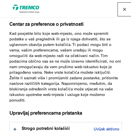
Pronađite distributera
Centar za preference o privatnosti
Kad posjetite bilo koje web-mjesto, ono može spremiti
podatke u vaš preglednik ili ga iz njega dohvatiti, što se
uglavnom obavlja putem kolačića. Ti podaci mogu biti o
vama, vašim preferencama, vašem uređaju ili mogu
SP340 TWS PRO
omogućiti da web-mjesto radi na očekivani način. Tim
podacima obično vas se ne može izravno identificirati, no oni
ADHESIVE
nam omogućavaju da vam pružimo web-iskustvo koje je
prilagođeno vama. Neke vrste kolačića možete isključiti.
Želite li saznati više i promijeniti zadane postavke, pritisnite
naslove različitih kategorija. Napominjemo, međutim, da
blokiranje određenih vrsta kolačića može utjecati na vaše
iskustvo upotrebe web-mjesta i usluge koje možemo
ponuditi.
Upravljaj preferencama pristanka
O
Prednosti proizvoda
Certifikate
Skoči
Strogo potrebni kolačići
Uvijek aktivno