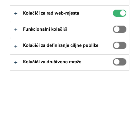
na:
Preuzimanja
Kolačići za rad web-mjesta
Funkcionalni kolačići
Kolačići za definiranje ciljne publike
Pronalazač proizvoda
Kolačići za društvene mreže
Vrste proizvoda
Odabirati
0
Prijave
Odabirati
0