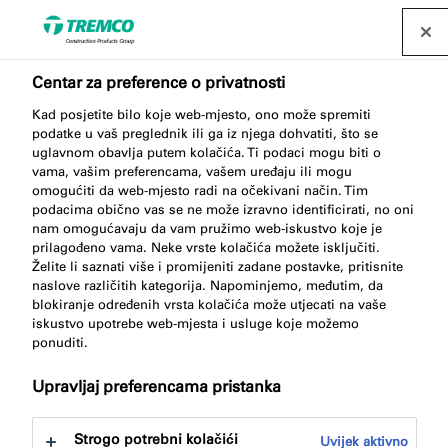
Pronađite distributera
Centar za preference o privatnosti
Kad posjetite bilo koje web-mjesto, ono može spremiti
ME512 Blue protective
podatke u vaš preglednik ili ga iz njega dohvatiti, što se
uglavnom obavlja putem kolačića. Ti podaci mogu biti o
film
vama, vašim preferencama, vašem uređaju ili mogu
omogućiti da web-mjesto radi na očekivani način. Tim
podacima obično vas se ne može izravno identificirati, no oni
nam omogućavaju da vam pružimo web-iskustvo koje je
prilagođeno vama. Neke vrste kolačića možete isključiti.
Plavi zaštitni film
Želite li saznati više i promijeniti zadane postavke, pritisnite
naslove različitih kategorija. Napominjemo, međutim, da
blokiranje određenih vrsta kolačića može utjecati na vaše
iskustvo upotrebe web-mjesta i usluge koje možemo
ponuditi.
Upravljaj preferencama pristanka
Skoči na:
O
Prednosti proizvoda
Preuzimanja
Strogo potrebni kolačići
Uvijek aktivno