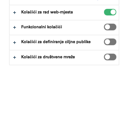
Kolačići za rad web-mjesta
Funkcionalni kolačići
Pronalazač proizvoda
Kolačići za definiranje ciljne publike
Kolačići za društvene mreže
Vrste proizvoda
Odabirati
0
Prijave
Odabirati
0
Koncepti